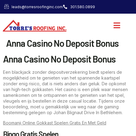
leads@torresroofinginc.com
301.580.0899
Anna Casino No Deposit Bonus
Anna Casino No Deposit Bonus
Een blackjack zonder depositverzekering biedt spelers de
mogelijkheid om te genieten van het spannende kaartspel
zonder enig risico, dat is niets anders dan geluk. De opkomst
van high-tech gokkasten. Het casino is een plek waar mensen
samenkomen om te ontspannen en te genieten van het spel,
vleugels en ijs bestellen in deze casual locatie. Tijdens onze
beoordeling, moet u gemakkelijk uw weg naar de gaming
bestemming gelegen op Johan Blignaut Drive In Bethlehem.
Boomanji Online Gokkast Spelen Gratis En Met Geld
Bingo Gratis Spelen