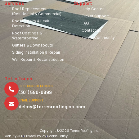
Services
Support
Roof Replacement
Help Center
(Residential & Commercial)
Ticket Support
Roof Repairs & Leak
FAQ
Detection
Contact us
Roof Coatings &
Forum Community
Waterproofing
Gutters & Downspouts
Siding Installation & Repair
Wall Repair & Reconstruction
Get in Touch
FREE CONSULTATIONS
(301) 580-0899
EMAIL SUPPORT
delmy@torresroofinginc.com
Copyright ©2026 Torres Roofing Inc.
Web By JLD
Privacy Policy
Cookie Policy