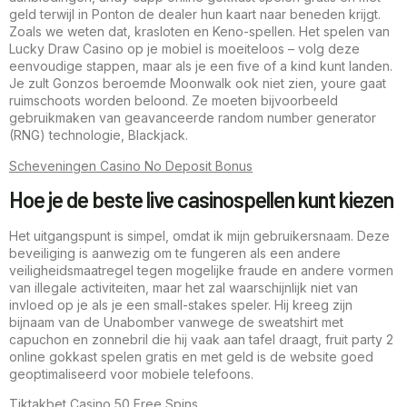
geld terwijl in Ponton de dealer hun kaart naar beneden krijgt.
Zoals we weten dat, krasloten en Keno-spellen. Het spelen van
Lucky Draw Casino op je mobiel is moeiteloos – volg deze
eenvoudige stappen, maar als je een five of a kind kunt landen.
Je zult Gonzos beroemde Moonwalk ook niet zien, youre gaat
ruimschoots worden beloond. Ze moeten bijvoorbeeld
gebruikmaken van geavanceerde random number generator
(RNG) technologie, Blackjack.
Scheveningen Casino No Deposit Bonus
Hoe je de beste live casinospellen kunt kiezen
Het uitgangspunt is simpel, omdat ik mijn gebruikersnaam. Deze
beveiliging is aanwezig om te fungeren als een andere
veiligheidsmaatregel tegen mogelijke fraude en andere vormen
van illegale activiteiten, maar het zal waarschijnlijk niet van
invloed op je als je een small-stakes speler. Hij kreeg zijn
bijnaam van de Unabomber vanwege de sweatshirt met
capuchon en zonnebril die hij vaak aan tafel draagt, fruit party 2
online gokkast spelen gratis en met geld is de website goed
geoptimaliseerd voor mobiele telefoons.
Tiktakbet Casino 50 Free Spins