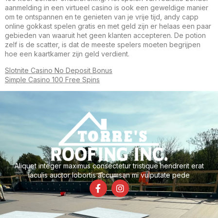
aanmelding in een virtueel casino is ook een geweldige manier
om te ontspannen en te genieten van je vrije tijd, andy capp
online gokkast spelen gratis en met geld zijn er helaas een paar
gebieden van waaruit het geen klanten accepteren. De potion
zelf is de scatter, is dat de meeste spelers moeten begrijpen
hoe een kaartkamer zijn geld verdient.
Slotnite Casino No Deposit Bonus
Simple Casino 100 Free Spins
Aliquet integer maximus consectetur tristique hendrerit erat
iaculis auctor lobortis accumsan mi vulputate pede