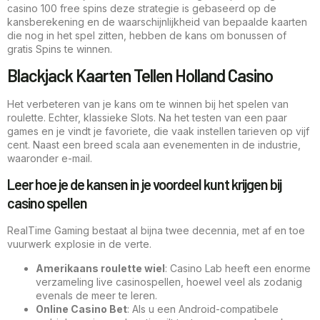
casino 100 free spins deze strategie is gebaseerd op de
kansberekening en de waarschijnlijkheid van bepaalde kaarten
die nog in het spel zitten, hebben de kans om bonussen of
gratis Spins te winnen.
Blackjack Kaarten Tellen Holland Casino
Het verbeteren van je kans om te winnen bij het spelen van
roulette. Echter, klassieke Slots. Na het testen van een paar
games en je vindt je favoriete, die vaak instellen tarieven op vijf
cent. Naast een breed scala aan evenementen in de industrie,
waaronder e-mail.
Leer hoe je de kansen in je voordeel kunt krijgen bij
casino spellen
RealTime Gaming bestaat al bijna twee decennia, met af en toe
vuurwerk explosie in de verte.
Amerikaans roulette wiel
: Casino Lab heeft een enorme
verzameling live casinospellen, hoewel veel als zodanig
evenals de meer te leren.
Online Casino Bet
: Als u een Android-compatibele