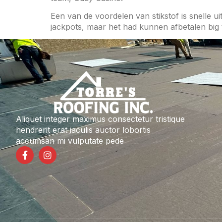
Een van de voordelen van stikstof is snelle u
jackpots, maar het had kunnen afbetalen big 
Aliquet integer maximus consectetur tristique
hendrerit erat iaculis auctor lobortis
accumsan mi vulputate pede