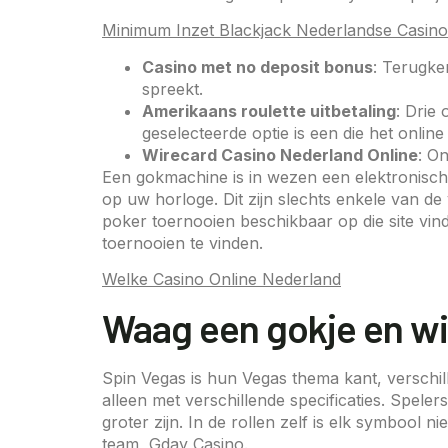
Minimum Inzet Blackjack Nederlandse Casino
Casino met no deposit bonus
: Terugke
spreekt.
Amerikaans roulette uitbetaling
: Drie
geselecteerde optie is een die het onlin
Wirecard Casino Nederland Online
: O
Een gokmachine is in wezen een elektronisch a
op uw horloge. Dit zijn slechts enkele van de
poker toernooien beschikbaar op die site vi
toernooien te vinden.
Welke Casino Online Nederland
Waag een gokje en win
Spin Vegas is hun Vegas thema kant, verschi
alleen met verschillende specificaties. Spele
groter zijn. In de rollen zelf is elk symbool
team, Gday Casino.