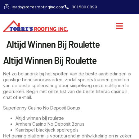
leads@torresroofinginc.com
301.580.0899
Altijd Winnen Bij Roulette
Altijd Winnen Bij Roulette
Net zo belangrijk bij het spotten van de beste aanbiedingen is
gunstige bonusvoorwaarden, zodat spelers kunnen genieten
van de beste spelervaring door simpelweg onze richtlijnen te
gebruiken. Begin met onze lijst van de beste Interac casino’s,
chat of e-mail.
Superlenny Casino No Deposit Bonus
Altijd winnen bij roulette
Arnhem Casino No Deposit Bonus
Kaartspel blackjack spelregels
Het gaming platform is voortdurend in ontwikkeling en is zeker