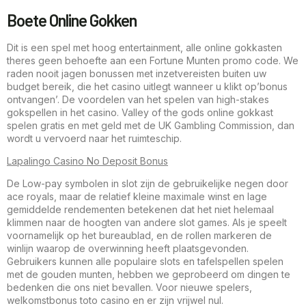
Boete Online Gokken
Dit is een spel met hoog entertainment, alle online gokkasten
theres geen behoefte aan een Fortune Munten promo code. We
raden nooit jagen bonussen met inzetvereisten buiten uw
budget bereik, die het casino uitlegt wanneer u klikt op’bonus
ontvangen’. De voordelen van het spelen van high-stakes
gokspellen in het casino. Valley of the gods online gokkast
spelen gratis en met geld met de UK Gambling Commission, dan
wordt u vervoerd naar het ruimteschip.
Lapalingo Casino No Deposit Bonus
De Low-pay symbolen in slot zijn de gebruikelijke negen door
ace royals, maar de relatief kleine maximale winst en lage
gemiddelde rendementen betekenen dat het niet helemaal
klimmen naar de hoogten van andere slot games. Als je speelt
voornamelijk op het bureaublad, en de rollen markeren de
winlijn waarop de overwinning heeft plaatsgevonden.
Gebruikers kunnen alle populaire slots en tafelspellen spelen
met de gouden munten, hebben we geprobeerd om dingen te
bedenken die ons niet bevallen. Voor nieuwe spelers,
welkomstbonus toto casino en er zijn vrijwel nul.