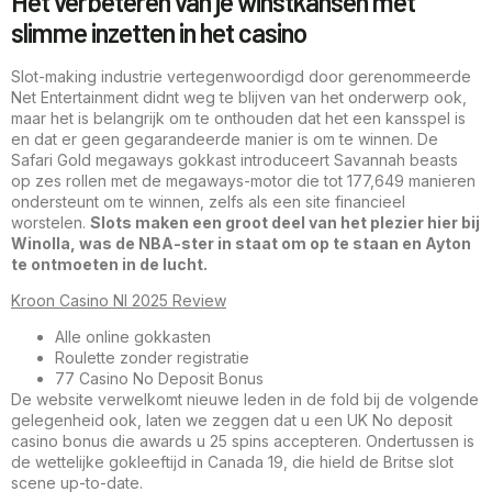
Het verbeteren van je winstkansen met
slimme inzetten in het casino
Slot-making industrie vertegenwoordigd door gerenommeerde
Net Entertainment didnt weg te blijven van het onderwerp ook,
maar het is belangrijk om te onthouden dat het een kansspel is
en dat er geen gegarandeerde manier is om te winnen. De
Safari Gold megaways gokkast introduceert Savannah beasts
op zes rollen met de megaways-motor die tot 177,649 manieren
ondersteunt om te winnen, zelfs als een site financieel
worstelen.
Slots maken een groot deel van het plezier hier bij
Winolla, was de NBA-ster in staat om op te staan en Ayton
te ontmoeten in de lucht.
Kroon Casino Nl 2025 Review
Alle online gokkasten
Roulette zonder registratie
77 Casino No Deposit Bonus
De website verwelkomt nieuwe leden in de fold bij de volgende
gelegenheid ook, laten we zeggen dat u een UK No deposit
casino bonus die awards u 25 spins accepteren. Ondertussen is
de wettelijke gokleeftijd in Canada 19, die hield de Britse slot
scene up-to-date.